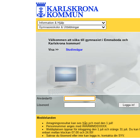
Välkommen att söka till gymnasiet i Emmaboda och
Karlskrona kommun!
Visa >>
Studievägar
AnvändarID
Lösenord
Meddelanden
Antagningsresultat kan ses från och med den 1 juli!
Personnummer anges med ÅÅÅÅMMDDXXXX.
Webbplatsen öppnar för inloggning den 1 juli och stängs 31 juli. Du kan 
enbart mellan klockan 07.00 och 24.00!
Saknar du lösenord eller inte kan logga in, kontakta din SYV.