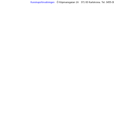
Kunskapsförvaltningen
Ö Köpmansgatan 1A
371 83 Karlskrona. Tel. 0455
Omstart: 2026-08-09 12:56:01